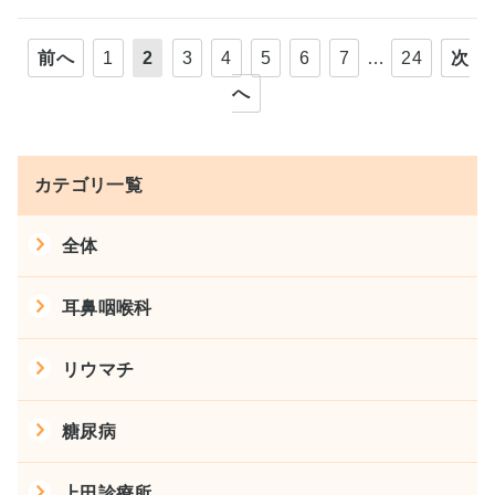
前へ
1
2
3
4
5
6
7
…
24
次
へ
カテゴリ一覧
全体
耳鼻咽喉科
リウマチ
糖尿病
上田診療所