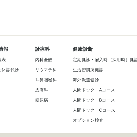
情報
診療科
健康診断
医表
内科全般
定期健診・雇入時（採用時）健
期休診代診
リウマチ科
生活習慣病健診
耳鼻咽喉科
海外派遣健診
皮膚科
人間ドック Aコース
糖尿病
人間ドック Bコース
人間ドック Cコース
オプション検査